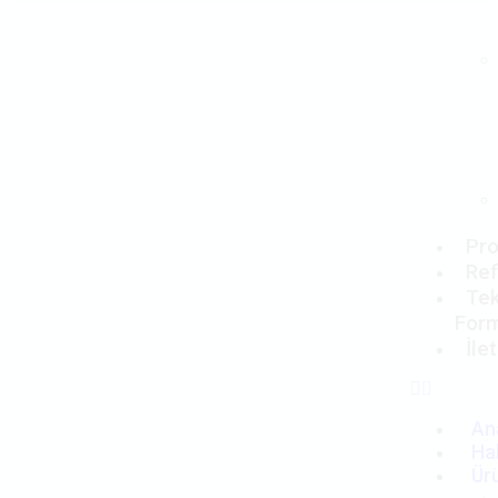
Pro
Ref
Tek
For
İle
An
Ha
Ür