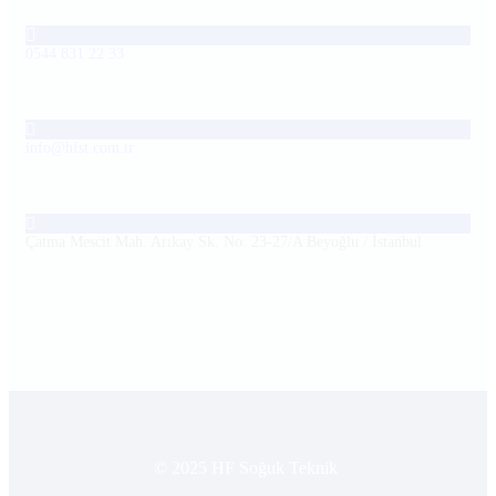
0544 831 22 33
info@hfst.com.tr
Çatma Mescit Mah. Arıkay Sk. No: 23-27/A Beyoğlu / İstanbul
© 2025 HF Soğuk Teknik