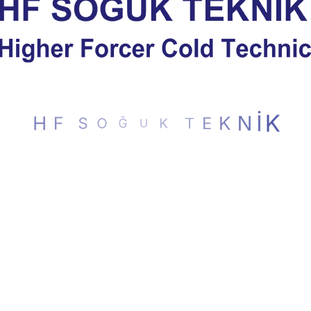
E
K
T
N
K
İ
U
K
Ğ
O
S
F
H