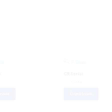
i
CR Serisi
ncele
Ürünü İncele