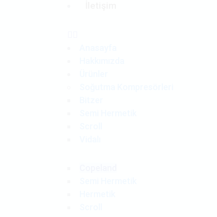
İletişim
Anasayfa
Hakkımızda
Ürünler
Soğutma Kompresörleri
Bitzer
Semi Hermetik
Scroll
Vidalı
Copeland
Semi Hermetik
Hermetik
Scroll