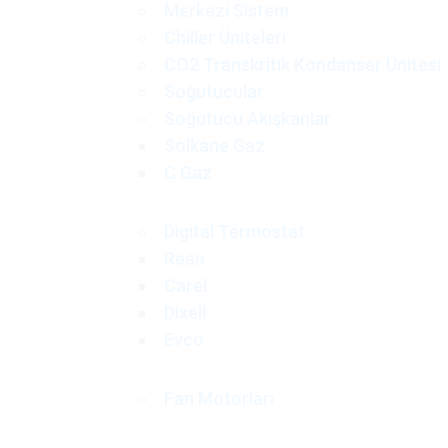
Merkezi Sistem
Chiller Üniteleri
CO2 Transkritik Kondanser Ünitesi
Soğutucular
Soğutucu Akışkanlar
Solkane Gaz
C Gaz
Digital Termostat
Rean
Carel
Dixell
Evco
Fan Motorları