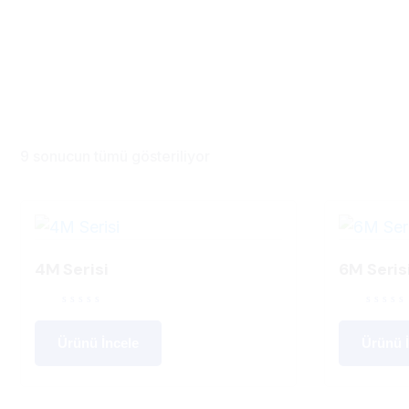
9 sonucun tümü gösteriliyor
4M Serisi
6M Seris
Ürünü İncele
Ürünü İ