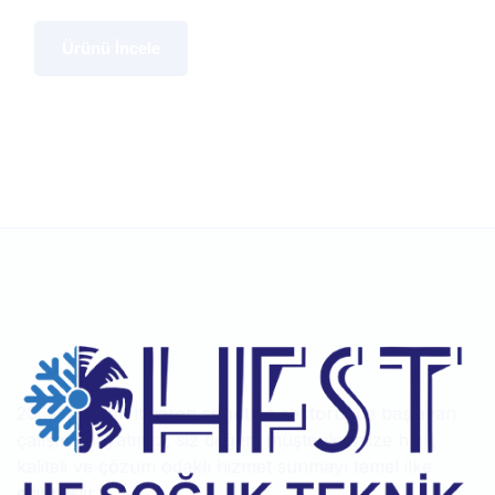
Ürünü İncele
2002 yılından itibaren soğutma sektöründe başlayan
çalışma hayatımız, siz değerli müşterilerimize hızlı,
kaliteli ve çözüm odaklı hizmet sunmayı temel ilke
edinmiştir.