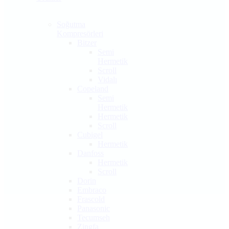
Soğutma
Kompresörleri
Bitzer
Semi
Hermetik
Scroll
Vidalı
Copeland
Semi
Hermetik
Hermetik
Scroll
Cubigel
Hermetik
Danfoss
Hermetik
Scroll
Dorin
Embraco
Frascold
Panasonic
Tecumseh
Zingfa