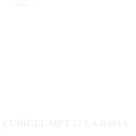
İletişim
CUBİGEL MPT 12 LA R404A
Home
Ürünler
CUBİGEL MPT 12 LA R404A
CUBİGEL MPT 12 LA R404A