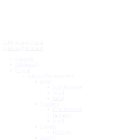
Al
Anasayfa
Hakkımızda
Ürünler
Soğutma Kompresörleri
Bitzer
Semi Hermetik
Scroll
Vidalı
Copeland
Semi Hermetik
Hermetik
Scroll
Cubigel
Hermetik
Danfoss