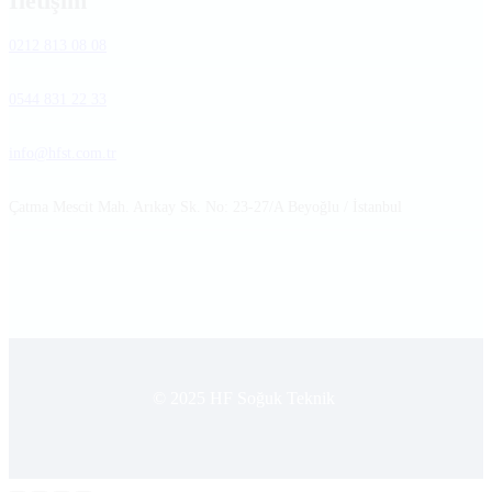
İletişim
0212 813 08 08
0544 831 22 33
info@hfst.com.tr
Çatma Mescit Mah. Arıkay Sk. No: 23-27/A Beyoğlu / İstanbul
© 2025 HF Soğuk Teknik