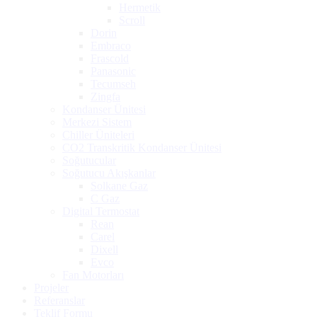
Hermetik
Scroll
Dorin
Embraco
Frascold
Panasonic
Tecumseh
Zingfa
Kondanser Ünitesi
Merkezi Sistem
Chiller Üniteleri
CO2 Transkritik Kondanser Ünitesi
Soğutucular
Soğutucu Akışkanlar
Solkane Gaz
C Gaz
Digital Termostat
Rean
Carel
Dixell
Evco
Fan Motorları
Projeler
Referanslar
Teklif Formu