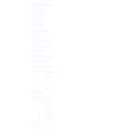
Kondanser
Ünitesi
Merkezi
Sistem
Chiller
Üniteleri
CO2
Transkritik
Kondanser
Ünitesi
Soğutucular
Soğutucu
Akışkanlar
Solkane
Gaz
C
Gaz
Digital
Termostat
Rean
Carel
Dixell
Evco
Fan
Motorları