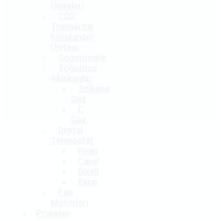
Üniteleri
CO2
Transkritik
Kondanser
Ünitesi
Soğutucular
Soğutucu
Akışkanlar
Solkane
Gaz
C
Gaz
Digital
Termostat
Rean
Carel
Dixell
Evco
Fan
Motorları
Projeler