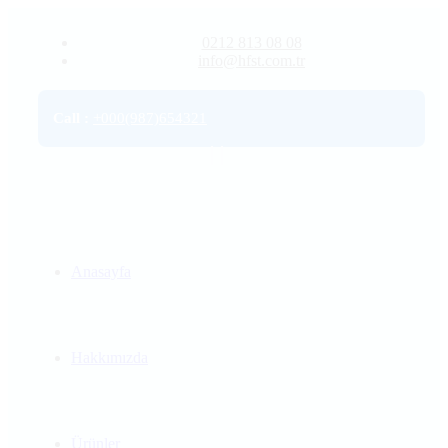
0212 813 08 08
info@hfst.com.tr
Call
:
+000(987)654321
Anasayfa
Hakkımızda
Ürünler