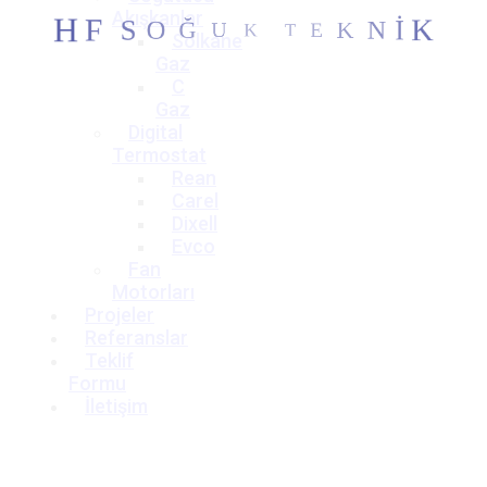
U
Akışkanlar
Ğ
K
O
T
S
E
F
K
H
N
İ
K
Solkane
Gaz
C
Gaz
Digital
Termostat
Rean
Carel
Dixell
Evco
Fan
Motorları
Projeler
Referanslar
Teklif
Formu
İletişim
Teklif