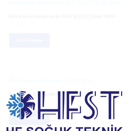
Embraco Kompresör NEU 6214 Z Dual OEM
Ürünü İncele
Embraco Kompresör NT 6230 U
Ürünü İncele