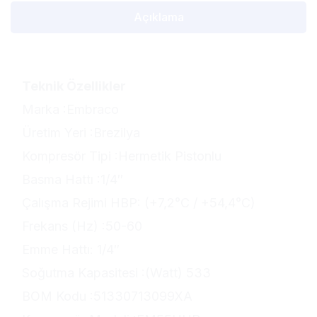
Açıklama
Teknik Özellikler
Marka :Embraco
Üretim Yeri :Brezilya
Kompresör Tipi :Hermetik Pistonlu
Basma Hattı :1/4″
Çalışma Rejimi HBP: (+7,2°C / +54,4°C)
Frekans (Hz) :50-60
Emme Hattı: 1/4″
Soğutma Kapasitesi :(Watt) 533
BOM Kodu :51330713099XA