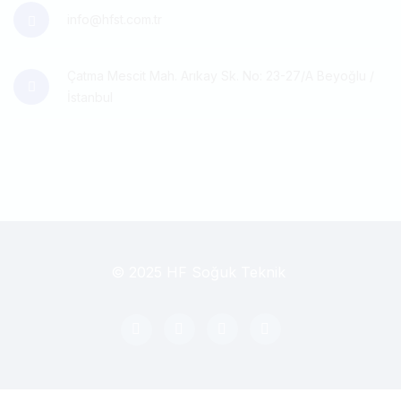
info@hfst.com.tr
Çatma Mescit Mah. Arıkay Sk. No: 23-27/A Beyoğlu /
İstanbul
© 2025 HF Soğuk Teknik