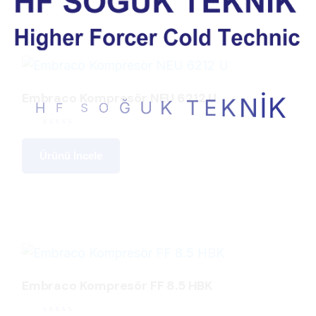
Embraco Kompresör NEU 6212 U
H
F
S
K
O
İ
Ğ
N
U
K
K
E
T
Ürünü İncele
Embraco Kompresör FF 8.5 HBK