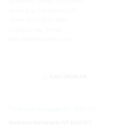
Kompresör Modeli :EM55HHR
Piston Çapı (cm3/rev) :4.60
Motor Tipi :1 FAZ – RSIR
Soğutucu Gaz :R134a
Kompresör Gücü(Hp) :1/6
İLGILI ÜRÜNLER
Embraco Kompresör NT 2212 ULT