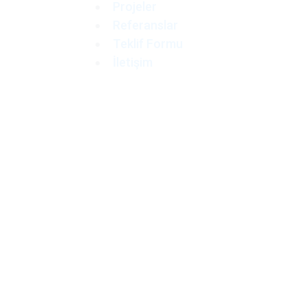
Projeler
Referanslar
Teklif Formu
İletişim
 Z OEM