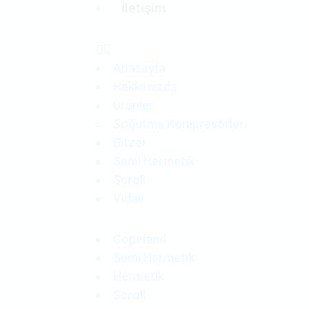
İletişim
Anasayfa
Hakkımızda
Ürünler
Soğutma Kompresörleri
Bitzer
Semi Hermetik
Scroll
Vidalı
Copeland
Semi Hermetik
Hermetik
Scroll