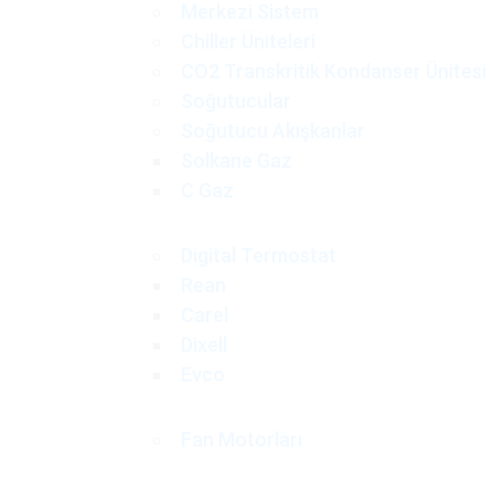
Merkezi Sistem
Chiller Üniteleri
CO2 Transkritik Kondanser Ünitesi
Soğutucular
Soğutucu Akışkanlar
Solkane Gaz
C Gaz
Digital Termostat
Rean
Carel
Dixell
Evco
Fan Motorları