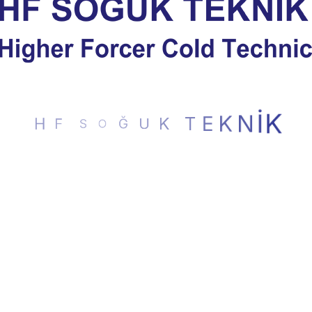
T
K
E
U
K
Ğ
N
O
İ
S
K
F
H