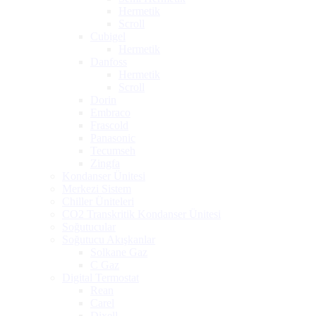
Hermetik
Scroll
Cubigel
Hermetik
Danfoss
Hermetik
Scroll
Dorin
Embraco
Frascold
Panasonic
Tecumseh
Zingfa
Kondanser Ünitesi
Merkezi Sistem
Chiller Üniteleri
CO2 Transkritik Kondanser Ünitesi
Soğutucular
Soğutucu Akışkanlar
Solkane Gaz
C Gaz
Digital Termostat
Rean
Carel
Dixell