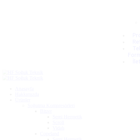
Pro
Re
Tek
For
İle
Anasayfa
Hakkımızda
Ürünler
Soğutma Kompresörleri
Bitzer
Semi Hermetik
Scroll
Vidalı
Copeland
Semi Hermetik