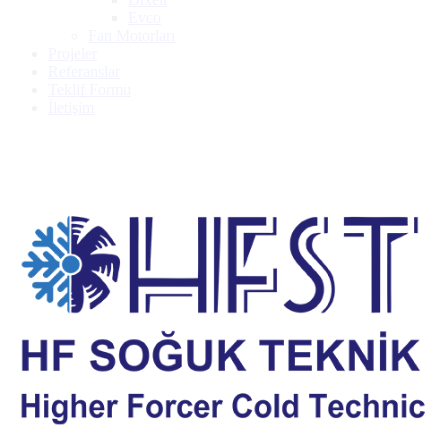
Evco
Fan Motorları
Projeler
Referanslar
Teklif Formu
İletişim
Embraco Kompresör NEK 6170 Z OEM Palet
Dual