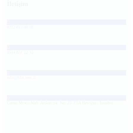
İletişim
0212 813 08 08
0544 831 22 33
info@hfst.com.tr
Çatma Mescit Mah. Arıkay Sk. No: 23-27/A Beyoğlu / İstanbul