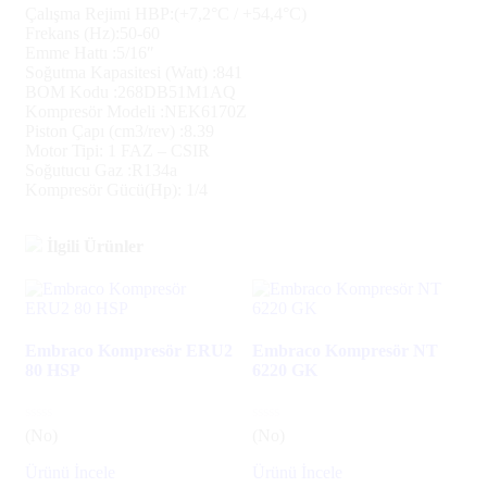
Çalışma Rejimi HBP:(+7,2°C / +54,4°C)
Frekans (Hz):50-60
Emme Hattı :5/16″
Soğutma Kapasitesi (Watt) :841
BOM Kodu :268DB51M1AQ
Kompresör Modeli :NEK6170Z
Piston Çapı (cm3/rev) :8.39
Motor Tipi: 1 FAZ – CSIR
Soğutucu Gaz :R134a
Kompresör Gücü(Hp): 1/4
İlgili Ürünler
Embraco Kompresör ERU2
Embraco Kompresör NT
80 HSP
6220 GK
(No)
(No)
Ürünü İncele
Ürünü İncele