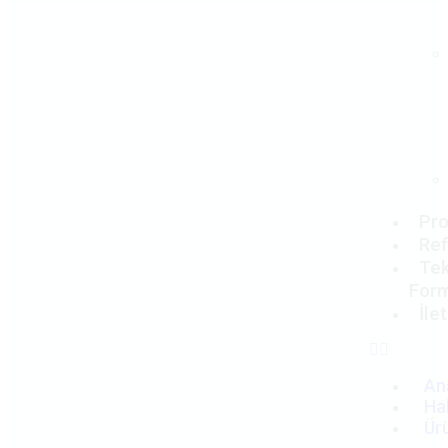
Pro
Ref
Tek
For
İle
An
Ha
Ür