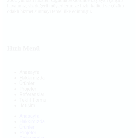
2002 yılından itibaren soğutma sektöründe başlayan çalışma
hayatımız, siz değerli müşterilerimize hızlı, kaliteli ve çözüm
odaklı hizmet sunmayı temel ilke edinmiştir.
Hızlı Menü
Anasayfa
Hakkımızda
Ürünler
Projeler
Referanslar
Teklif Formu
İletişim
Anasayfa
Hakkımızda
Ürünler
Projeler