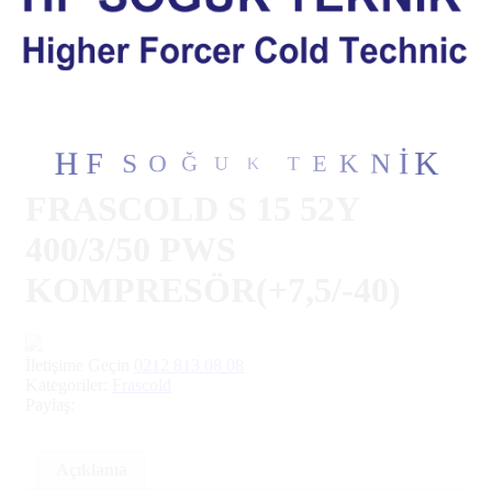
Ğ
O
U
S
K
F
T
H
E
K
N
İ
K
FRASCOLD S 15 52Y
400/3/50 PWS
KOMPRESÖR(+7,5/-40)
İletişime Geçin
0212 813 08 08
Kategoriler:
Frascold
Paylaş:
Açıklama