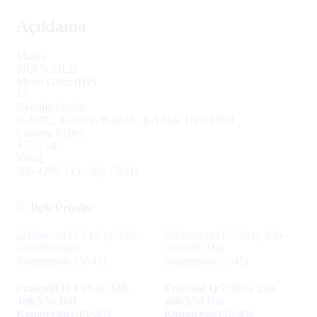
Açıklama
Marka
FRASCOLD
Motor Gücü (HP)
15
Uyumlu Gazlar
R-407C, R-410A, R-404A, R-134A, HFC/HFO
Çalışma Rejimi
+7.5 / -40
Voltaj
380-420V (Y) / 3ph / 50Hz
İlgili Ürünler
Frascold D 3 19.1y 230-
Frascold Q 7 36.1y 230-
400/3/50 Dol
400/3/50 Dol
Kompresör(-15/-45)
Kompresör(-5/-45)