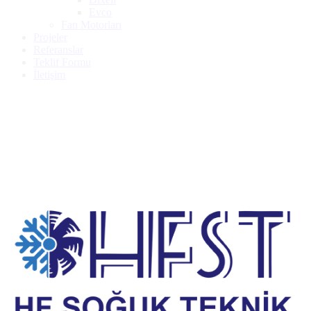
Evco
Fan Motorları
Projeler
Referanslar
Teklif Formu
İletişim
FRASCOLD S 15 52Y 400/3/50 PWS
KOMPRESÖR(+7,5/-40)