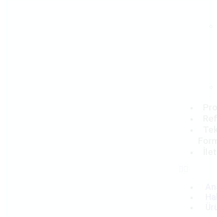
Pro
Ref
Tek
For
İle
An
Ha
Ür