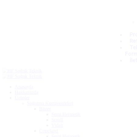
Pro
Re
Tek
For
İle
Anasayfa
Hakkımızda
Ürünler
Soğutma Kompresörleri
Bitzer
Semi Hermetik
Scroll
Vidalı
Copeland
Semi Hermetik