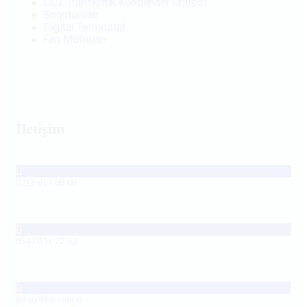
CO2 Transkritik Kondanser Ünitesi
Soğutucular
Digital Termostat
Fan Motorları
İletişim
0212 813 08 08
0544 831 22 33
info@hfst.com.tr