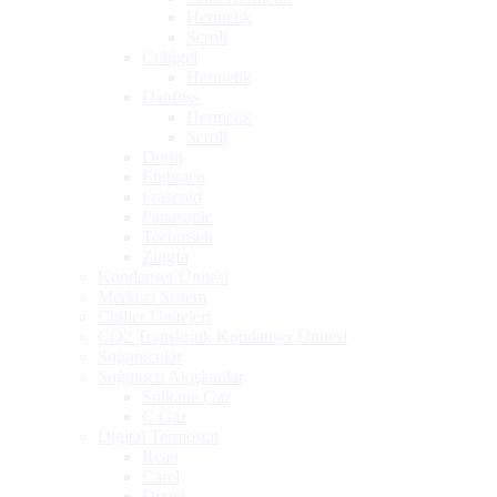
Hermetik
Scroll
Cubigel
Hermetik
Danfoss
Hermetik
Scroll
Dorin
Embraco
Frascold
Panasonic
Tecumseh
Zingfa
Kondanser Ünitesi
Merkezi Sistem
Chiller Üniteleri
CO2 Transkritik Kondanser Ünitesi
Soğutucular
Soğutucu Akışkanlar
Solkane Gaz
C Gaz
Digital Termostat
Rean
Carel
Dixell