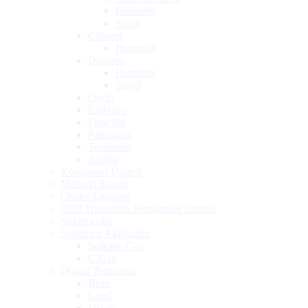
Hermetik
Scroll
Cubigel
Hermetik
Danfoss
Hermetik
Scroll
Dorin
Embraco
Frascold
Panasonic
Tecumseh
Zingfa
Kondanser Ünitesi
Merkezi Sistem
Chiller Üniteleri
CO2 Transkritik Kondanser Ünitesi
Soğutucular
Soğutucu Akışkanlar
Solkane Gaz
C Gaz
Digital Termostat
Rean
Carel
Dixell