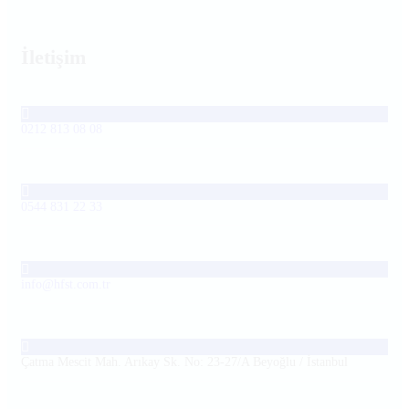
İletişim
0212 813 08 08
0544 831 22 33
info@hfst.com.tr
Çatma Mescit Mah. Arıkay Sk. No: 23-27/A Beyoğlu / İstanbul