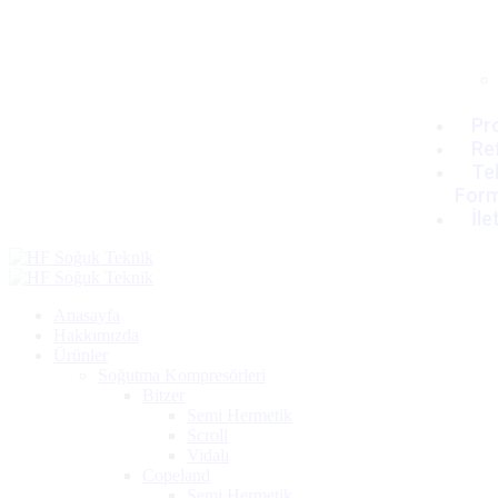
Pro
Re
Tek
For
İle
Anasayfa
Hakkımızda
Ürünler
Soğutma Kompresörleri
Bitzer
Semi Hermetik
Scroll
Vidalı
Copeland
Semi Hermetik