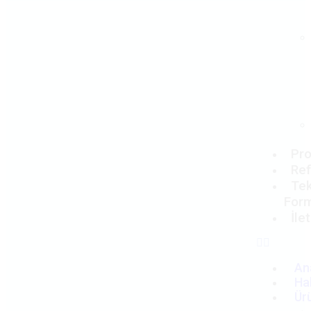
Pro
Ref
Tek
For
İle
An
Ha
Ür