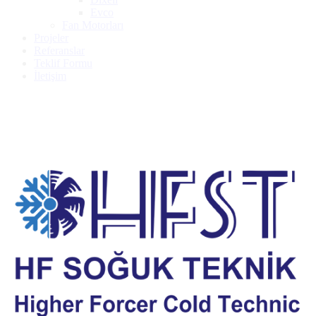
Evco
Fan Motorları
Projeler
Referanslar
Teklif Formu
İletişim
Frascold Z 50 185 Y 400/3/50 Pws Kompresör