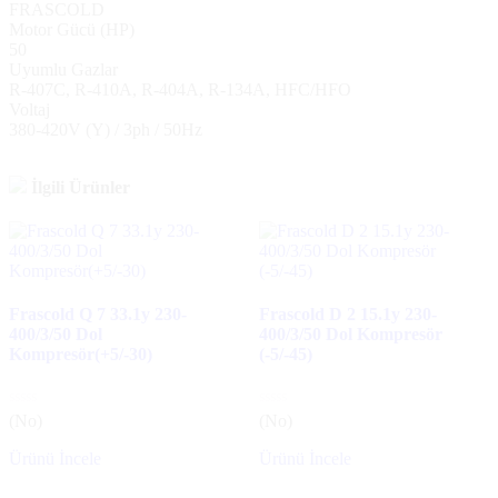
FRASCOLD
Motor Gücü (HP)
50
Uyumlu Gazlar
R-407C, R-410A, R-404A, R-134A, HFC/HFO
Voltaj
380-420V (Y) / 3ph / 50Hz
İlgili Ürünler
Frascold Q 7 33.1y 230-
Frascold D 2 15.1y 230-
400/3/50 Dol
400/3/50 Dol Kompresör
Kompresör(+5/-30)
(-5/-45)
(No)
(No)
Ürünü İncele
Ürünü İncele