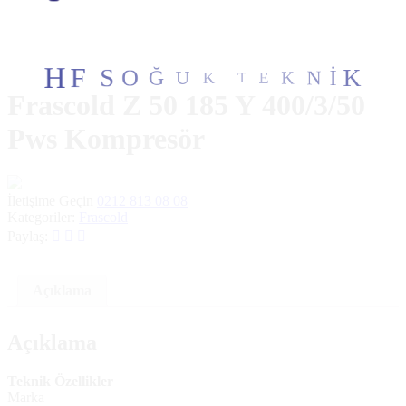
E
T
K
K
N
U
İ
Ğ
K
O
S
F
H
Frascold Z 50 185 Y 400/3/50
Pws Kompresör
İletişime Geçin
0212 813 08 08
Kategoriler:
Frascold
Paylaş:
Açıklama
Açıklama
Teknik Özellikler
Marka