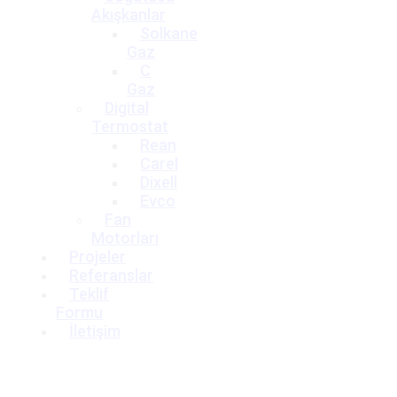
Akışkanlar
Solkane
Gaz
C
Gaz
Digital
Termostat
Rean
Carel
Dixell
Evco
Fan
Motorları
Projeler
Referanslar
Teklif
Formu
İletişim
Teklif