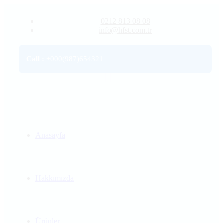
0212 813 08 08
info@hfst.com.tr
Call
:
+000(987)654321
Anasayfa
Hakkımızda
Ürünler