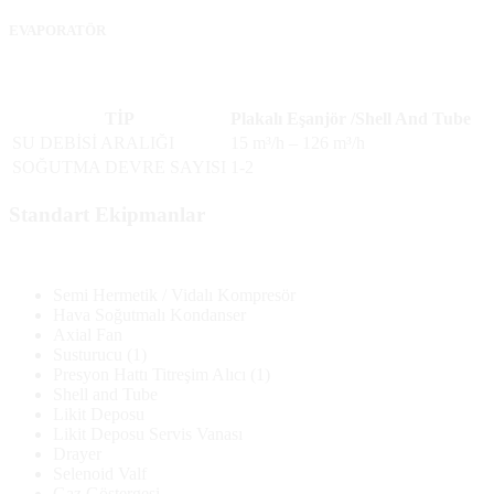
EVAPORATÖR
TİP
Plakalı Eşanjör /Shell And Tube
SU DEBİSİ ARALIĞI
15 m³/h – 126 m³/h
SOĞUTMA DEVRE SAYISI
1-2
Standart Ekipmanlar
Semi Hermetik / Vidalı Kompresör
Hava Soğutmalı Kondanser
Axial Fan
Susturucu (1)
Presyon Hattı Titreşim Alıcı (1)
Shell and Tube
Likit Deposu
Likit Deposu Servis Vanası
Drayer
Selenoid Valf
Gaz Göstergesi