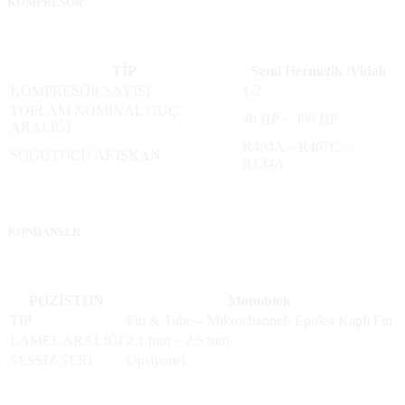
KOMPRESÖR
TİP
Semi Hermetik /Vidalı
KOMPRESÖR SAYISI
1-2
TOPLAM NOMİNAL GÜÇ
40 HP ~ 300 HP
ARALIĞI
R404A – R407C –
SOĞUTUCU AKIŞKAN
R134A
KONDANSER
POZİSTON
Monoblok
TİP
Fin & Tube – Mikrochannel- Epoksi Kaplı Fin
LAMEL ARALIĞI
2,1 mm ~ 2,5 mm
SESSİZ SERİ
Opsiyonel