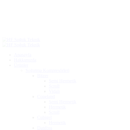
Al
Anasayfa
Hakkımızda
Ürünler
Soğutma Kompresörleri
Bitzer
Semi Hermetik
Scroll
Vidalı
Copeland
Semi Hermetik
Hermetik
Scroll
Cubigel
Hermetik
Danfoss