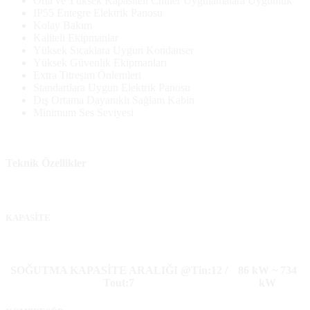
Orta ve Yüksek Kapasiteli Chiller Uygulamalara Uygunluk
IP55 Entegre Elektrik Panosu
Kolay Bakım
Kaliteli Ekipmanlar
Yüksek Sıcaklara Uygun Kondanser
Yüksek Güvenlik Ekipmanları
Extra Titreşim Önlemleri
Standartlara Uygun Elektrik Panosu
Dış Ortama Dayanıklı Sağlam Kabin
Minimum Ses Seviyesi
Teknik Özellikler
KAPASİTE
SOĞUTMA KAPASİTE ARALIĞI @Tin:12 /
86 kW ~ 734
Tout:7
kW