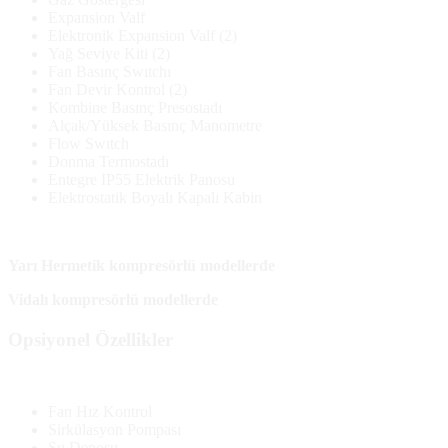
Expansion Valf
Elektronik Expansion Valf (2)
Yağ Seviye Kiti (2)
Fan Basınç Swıtchı
Fan Devir Kontrol (2)
Kombine Basınç Presostadı
Alçak/Yüksek Basınç Manometre
Flow Swıtch
Donma Termostadı
Entegre IP55 Elektrik Panosu
Elektrostatik Boyalı Kapalı Kabin
Yarı Hermetik kompresörlü modellerde
Vidalı kompresörlü modellerde
Opsiyonel Özellikler
Fan Hız Kontrol
Sirkülasyon Pompası
Su Deposu