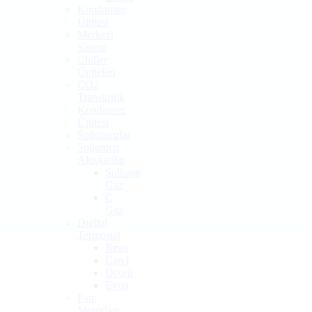
Kondanser
Ünitesi
Merkezi
Sistem
Chiller
Üniteleri
CO2
Transkritik
Kondanser
Ünitesi
Soğutucular
Soğutucu
Akışkanlar
Solkane
Gaz
C
Gaz
Digital
Termostat
Rean
Carel
Dixell
Evco
Fan
Motorları