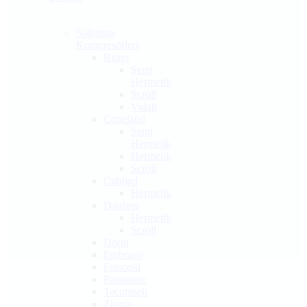
Soğutma
Kompresörleri
Bitzer
Semi
Hermetik
Scroll
Vidalı
Copeland
Semi
Hermetik
Hermetik
Scroll
Cubigel
Hermetik
Danfoss
Hermetik
Scroll
Dorin
Embraco
Frascold
Panasonic
Tecumseh
Zingfa