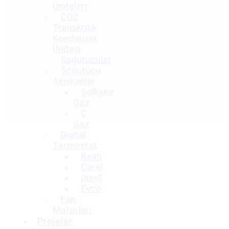
Üniteleri
CO2
Transkritik
Kondanser
Ünitesi
Soğutucular
Soğutucu
Akışkanlar
Solkane
Gaz
C
Gaz
Digital
Termostat
Rean
Carel
Dixell
Evco
Fan
Motorları
Projeler