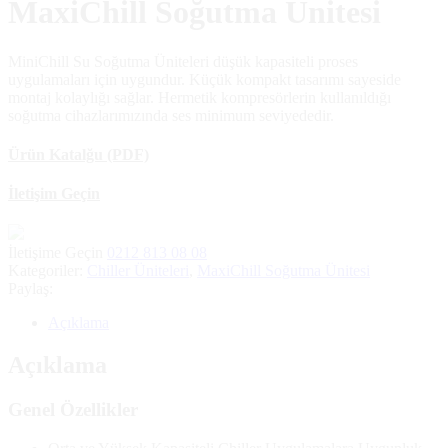
MaxiChill Soğutma Ünitesi
MiniChill Su Soğutma Üniteleri düşük kapasiteli proses
uygulamaları için uygundur. Küçük kompakt tasarımı sayeside
montaj kolaylığı sağlar. Hermetik kompresörlerin kullanıldığı
soğutma cihazlarımızında ses minimum seviyededir.
Ürün Katalğu (PDF)
İletişim Geçin
İletişime Geçin
0212 813 08 08
Kategoriler:
Chiller Üniteleri
,
MaxiChill Soğutma Ünitesi
Paylaş:
Açıklama
Açıklama
Genel Özellikler