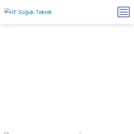
Midipack Çoklu Kompresör
Üniteleri