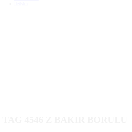
İletişim
TAG 4546 Z BAKIR BORULU
Home
Ürünler
TAG 4546 Z BAKIR BORULU
TAG 4546 Z BAKIR BORULU