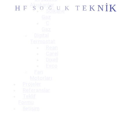
S
O
Akışkanlar
F
Ğ
H
U
K
T
E
K
N
İ
K
Solkane
Gaz
C
Gaz
Digital
Termostat
Rean
Carel
Dixell
Evco
Fan
Motorları
Projeler
Referanslar
Teklif
Formu
İletişim
Teklif