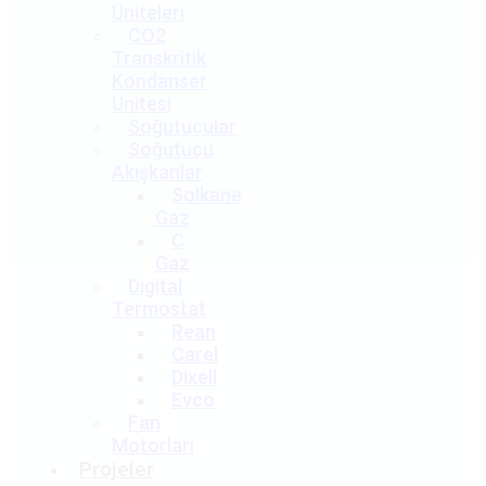
Üniteleri
CO2
Transkritik
Kondanser
Ünitesi
Soğutucular
Soğutucu
Akışkanlar
Solkane
Gaz
C
Gaz
Digital
Termostat
Rean
Carel
Dixell
Evco
Fan
Motorları
Projeler