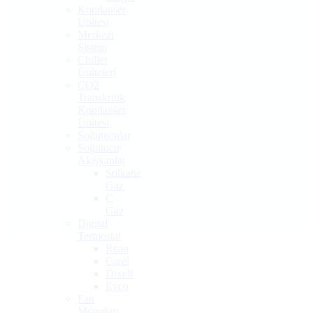
Kondanser
Ünitesi
Merkezi
Sistem
Chiller
Üniteleri
CO2
Transkritik
Kondanser
Ünitesi
Soğutucular
Soğutucu
Akışkanlar
Solkane
Gaz
C
Gaz
Digital
Termostat
Rean
Carel
Dixell
Evco
Fan
Motorları