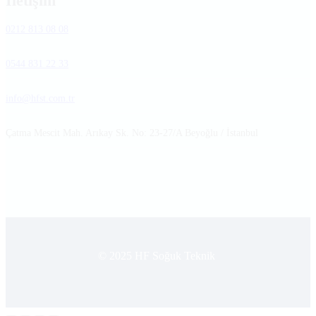
İletişim
0212 813 08 08
0544 831 22 33
info@hfst.com.tr
Çatma Mescit Mah. Arıkay Sk. No: 23-27/A Beyoğlu / İstanbul
© 2025 HF Soğuk Teknik