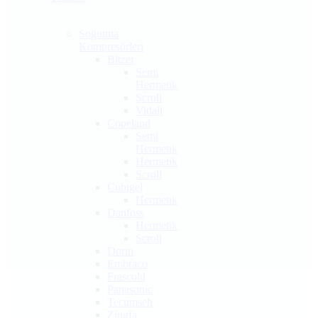
Soğutma
Kompresörleri
Bitzer
Semi
Hermetik
Scroll
Vidalı
Copeland
Semi
Hermetik
Hermetik
Scroll
Cubigel
Hermetik
Danfoss
Hermetik
Scroll
Dorin
Embraco
Frascold
Panasonic
Tecumseh
Zingfa