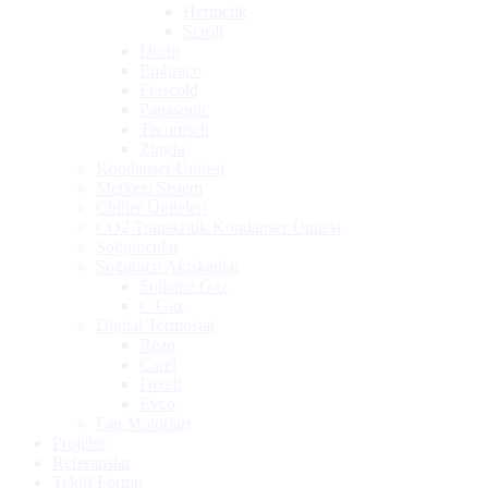
Hermetik
Scroll
Dorin
Embraco
Frascold
Panasonic
Tecumseh
Zingfa
Kondanser Ünitesi
Merkezi Sistem
Chiller Üniteleri
CO2 Transkritik Kondanser Ünitesi
Soğutucular
Soğutucu Akışkanlar
Solkane Gaz
C Gaz
Digital Termostat
Rean
Carel
Dixell
Evco
Fan Motorları
Projeler
Referanslar
Teklif Formu