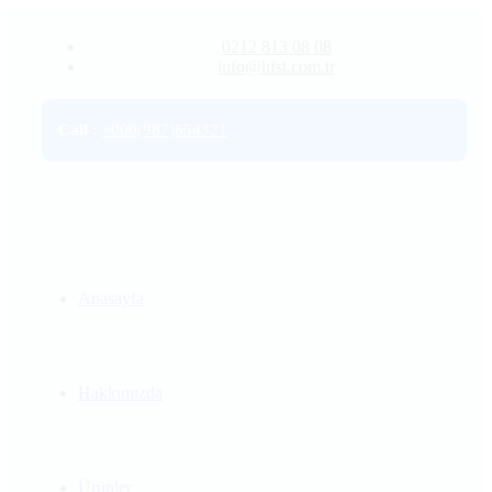
0212 813 08 08
info@hfst.com.tr
Call
:
+000(987)654321
Anasayfa
Hakkımızda
Ürünler