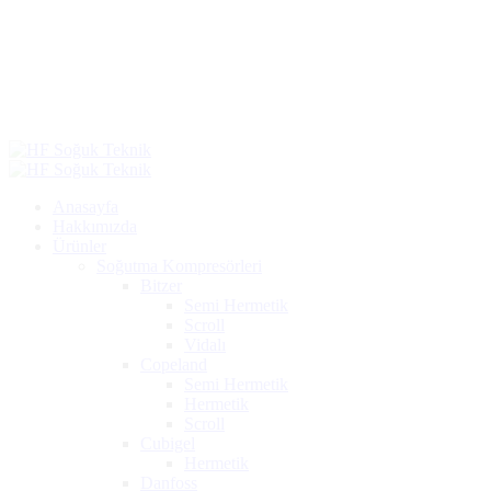
Al
Anasayfa
Hakkımızda
Ürünler
Soğutma Kompresörleri
Bitzer
Semi Hermetik
Scroll
Vidalı
Copeland
Semi Hermetik
Hermetik
Scroll
Cubigel
Hermetik
Danfoss