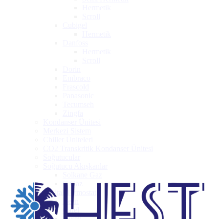
Hermetik
Scroll
Cubigel
Hermetik
Danfoss
Hermetik
Scroll
Dorin
Embraco
Frascold
Panasonic
Tecumseh
Zingfa
Kondanser Ünitesi
Merkezi Sistem
Chiller Üniteleri
CO2 Transkritik Kondanser Ünitesi
Soğutucular
Soğutucu Akışkanlar
Solkane Gaz
C Gaz
Digital Termostat
Rean
Carel
Dixell