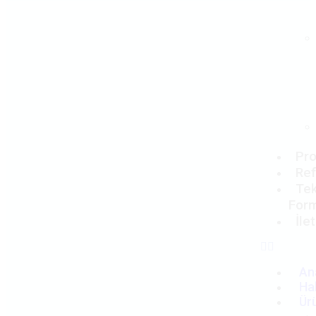
Pro
Ref
Tek
For
İle
An
Ha
Ür