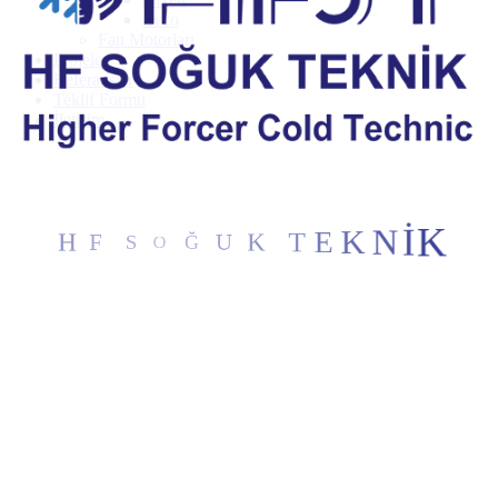
Evco
Fan Motorları
Projeler
Referanslar
Teklif Formu
İletişim
S
O
F
Ğ
H
U
K
T
E
K
N
İ
K
TAG 5568 C BAKIR BORULU