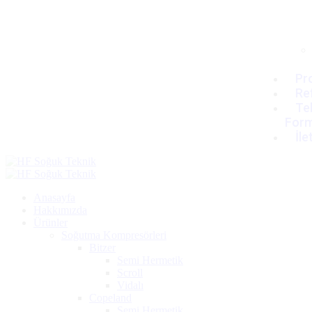
Pro
Re
Tek
For
İle
Anasayfa
Hakkımızda
Ürünler
Soğutma Kompresörleri
Bitzer
Semi Hermetik
Scroll
Vidalı
Copeland
Semi Hermetik