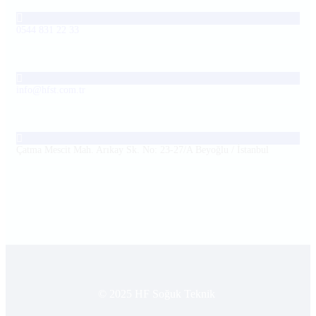
0544 831 22 33
info@hfst.com.tr
Çatma Mescit Mah. Arıkay Sk. No: 23-27/A Beyoğlu / İstanbul
© 2025 HF Soğuk Teknik