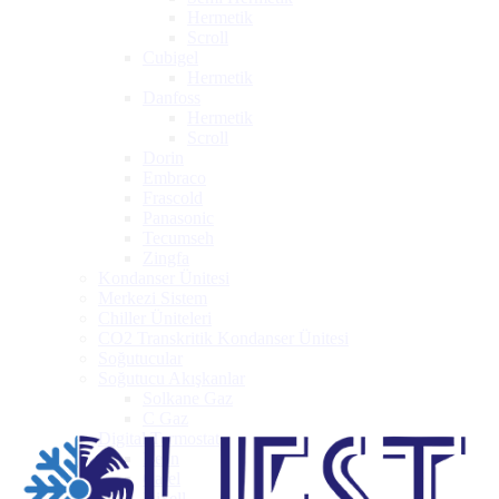
Hermetik
Scroll
Cubigel
Hermetik
Danfoss
Hermetik
Scroll
Dorin
Embraco
Frascold
Panasonic
Tecumseh
Zingfa
Kondanser Ünitesi
Merkezi Sistem
Chiller Üniteleri
CO2 Transkritik Kondanser Ünitesi
Soğutucular
Soğutucu Akışkanlar
Solkane Gaz
C Gaz
Digital Termostat
Rean
Carel
Dixell