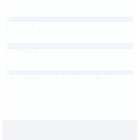
0544 831 22 33
info@hfst.com.tr
Çatma Mescit Mah. Arıkay Sk. No: 23-27/A Beyoğlu / İstanbul