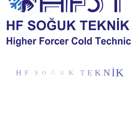
Evco
Fan Motorları
Projeler
Referanslar
Teklif Formu
İletişim
F
S
H
O
Ğ
U
K
T
E
K
N
K
İ
TAG 5573 C BAKIR BORULU