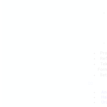
Pro
Ref
Tek
For
İle
An
Ha
Ür