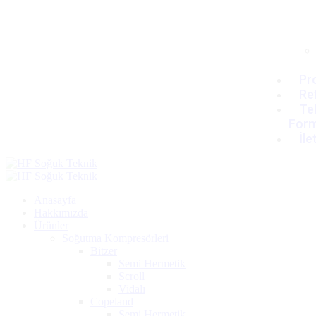
Pro
Re
Tek
For
İle
Anasayfa
Hakkımızda
Ürünler
Soğutma Kompresörleri
Bitzer
Semi Hermetik
Scroll
Vidalı
Copeland
Semi Hermetik