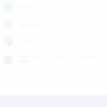
0212 813 08 08
0544 831 22 33
info@hfst.com.tr
Çatma Mescit Mah. Arıkay Sk. No: 23-27/A Beyoğlu /
İstanbul