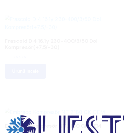
Frascold D 4 16.1y 230-400/3/50 Dol
Kompresör(+7,5/-30)
Ürünü İncele
Embraco Kompresör NT 2180 GK OEM