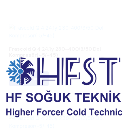
Frascold Q 4 24.1y 230-400/3/50 Dol
Kompresör(-5/-45)
Ürünü İncele