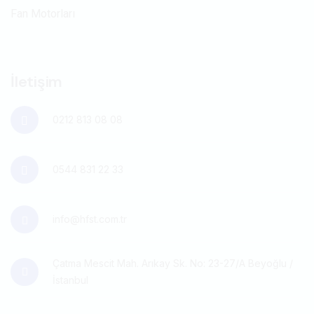
Fan Motorları
İletişim
0212 813 08 08
0544 831 22 33
info@hfst.com.tr
Çatma Mescit Mah. Arıkay Sk. No: 23-27/A Beyoğlu /
İstanbul