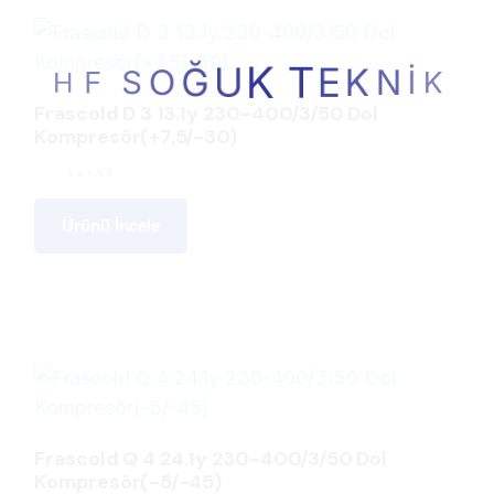
K
İ
N
K
E
T
K
U
H
Ğ
F
O
S
Frascold D 3 13.1y 230-400/3/50 Dol
Kompresör(+7,5/-30)
Ürünü İncele
Frascold Q 4 24.1y 230-400/3/50 Dol
Kompresör(-5/-45)