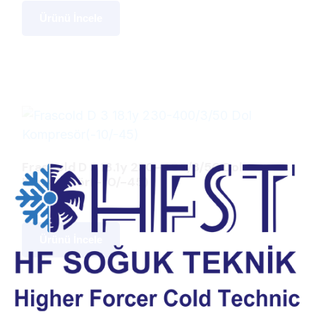
Ürünü İncele
Frascold D 3 18.1y 230-400/3/50 Dol
Kompresör(-10/-45)
Ürünü İncele