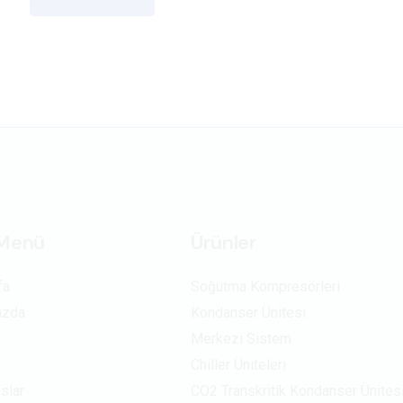
 Menü
Ürünler
fa
Soğutma Kompresörleri
ızda
Kondanser Ünitesi
Merkezi Sistem
r
Chiller Üniteleri
slar
CO2 Transkritik Kondanser Ünites