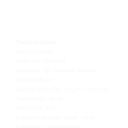
Teknik Özellikler
Marka:Embraco
Üretim Yeri :Slovakya
Kompresör Tipi :Hermetik Pistonlu
Basma Hattı:1/4″
Çalışma Rejimi HBP: (+7,2°C / +54,4°C)
Frekans (Hz): 50-60
Emme Hattı: 5/16″
Soğutma Kapasitesi (Watt) :1.636
BOM Kodu. 269NB7140AN