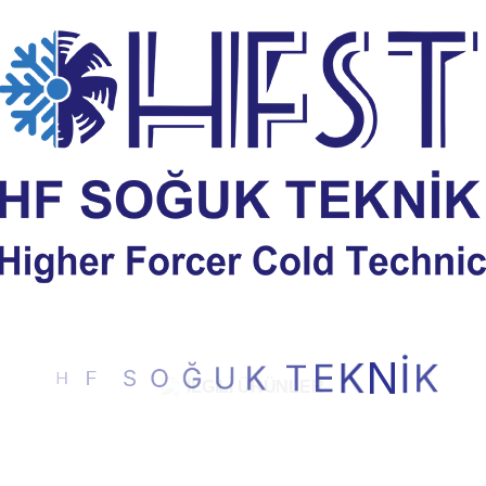
H
F
S
O
Ğ
U
K
T
K
E
İ
K
N
İLGILI ÜRÜNLER