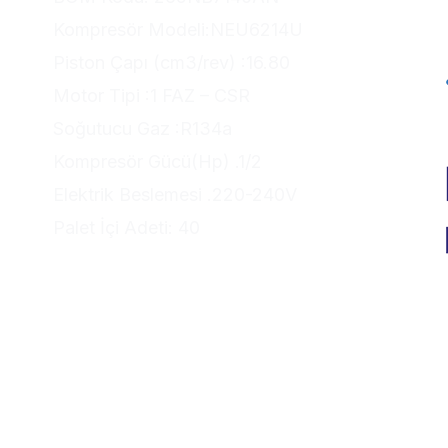
Kompresör Modeli:NEU6214U
Piston Çapı (cm3/rev) :16.80
Motor Tipi :1 FAZ – CSR
Soğutucu Gaz :R134a
Kompresör Gücü(Hp) .1/2
Elektrik Beslemesi .220-240V
Palet İçi Adeti: 40