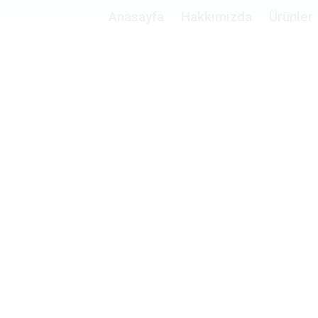
Anasayfa
Hakkımızda
Ürünler
Kompresör NEU 6214 Z