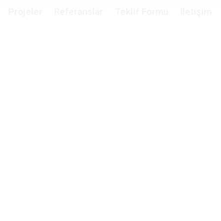
Projeler
Referanslar
Teklif Formu
İletişim
 Dual OEM