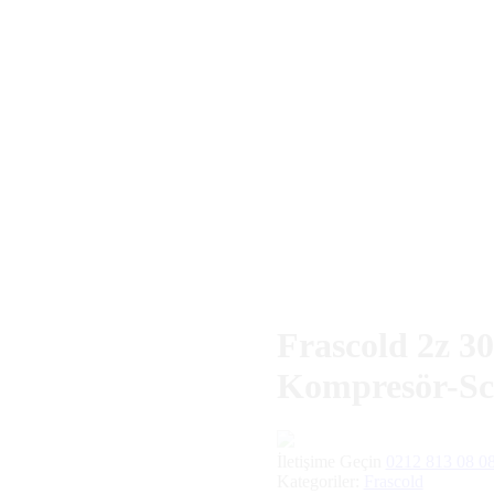
Frascold 2z 30-102.51 Y 400/3/50 Pws Kompresör-Sclr
Frascold 2z 3
Kompresör-Sc
İletişime Geçin
0212 813 08 0
Kategoriler:
Frascold