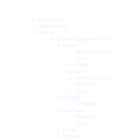
Anasayfa
Hakkımızda
Ürünler
Soğutma Kompresörleri
Bitzer
Semi Hermetik
Scroll
Vidalı
Copeland
Semi Hermetik
Hermetik
Scroll
Cubigel
Hermetik
Danfoss
Hermetik
Scroll
Dorin
Embraco