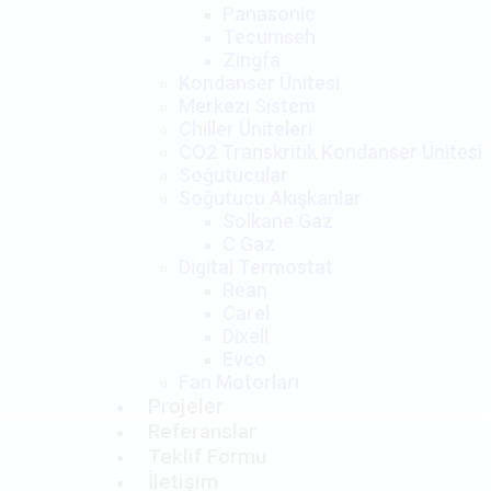
Panasonic
Tecumseh
Zingfa
Kondanser Ünitesi
Merkezi Sistem
Chiller Üniteleri
CO2 Transkritik Kondanser Ünitesi
Soğutucular
Soğutucu Akışkanlar
Solkane Gaz
C Gaz
Digital Termostat
Rean
Carel
Dixell
Evco
Fan Motorları
Projeler
Referanslar
Teklif Formu
İletişim