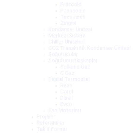
Frascold
Panasonic
Tecumseh
Zingfa
Kondanser Ünitesi
Merkezi Sistem
Chiller Üniteleri
CO2 Transkritik Kondanser Ünitesi
Soğutucular
Soğutucu Akışkanlar
Solkane Gaz
C Gaz
Digital Termostat
Rean
Carel
Dixell
Evco
Fan Motorları
Projeler
Referanslar
Teklif Formu