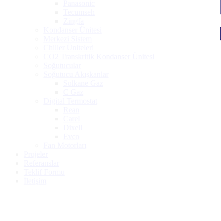
Panasonic
Tecumseh
Zingfa
Kondanser Ünitesi
Merkezi Sistem
Chiller Üniteleri
CO2 Transkritik Kondanser Ünitesi
Soğutucular
Soğutucu Akışkanlar
Solkane Gaz
C Gaz
Digital Termostat
Rean
Carel
Dixell
Evco
Fan Motorları
Projeler
Referanslar
Teklif Formu
İletişim