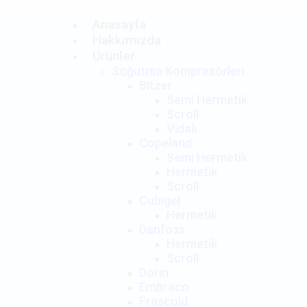
Anasayfa
Hakkımızda
Ürünler
Soğutma Kompresörleri
Bitzer
Semi Hermetik
Scroll
Vidalı
Copeland
Semi Hermetik
Hermetik
Scroll
Cubigel
Hermetik
Danfoss
Hermetik
Scroll
Dorin
Embraco
Frascold