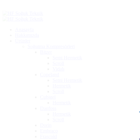
Anasayfa
Hakkımızda
Ürünler
Soğutma Kompresörleri
Bitzer
Semi Hermetik
Scroll
Vidalı
Copeland
Semi Hermetik
Hermetik
Scroll
Cubigel
Hermetik
Danfoss
Hermetik
Scroll
Dorin
Embraco
Frascold