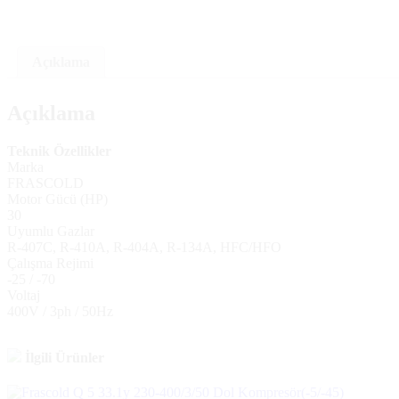
Açıklama
Açıklama
Teknik Özellikler
Marka
FRASCOLD
Motor Gücü (HP)
30
Uyumlu Gazlar
R-407C, R-410A, R-404A, R-134A, HFC/HFO
Çalışma Rejimi
-25 / -70
Voltaj
400V / 3ph / 50Hz
İlgili Ürünler