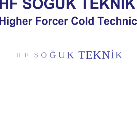
S
O
F
Ğ
H
U
K
T
E
K
N
İ
K