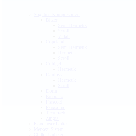
Soğutma Kompresörleri
Bitzer
Semi Hermetik
Scroll
Vidalı
Copeland
Semi Hermetik
Hermetik
Scroll
Cubigel
Hermetik
Danfoss
Hermetik
Scroll
Dorin
Embraco
Frascold
Panasonic
Tecumseh
Zingfa
Kondanser Ünitesi
Merkezi Sistem
Chiller Üniteleri