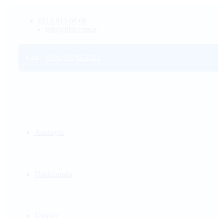
0212 813 08 08
info@hfst.com.tr
Call
:
+000(987)654321
Anasayfa
Hakkımızda
Ürünler