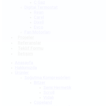
C Gaz
Digital Termostat
Rean
Carel
Dixell
Evco
Fan Motorları
Projeler
Referanslar
Teklif Formu
İletişim
Anasayfa
Hakkımızda
Ürünler
Soğutma Kompresörleri
Bitzer
Semi Hermetik
Scroll
Vidalı
Copeland