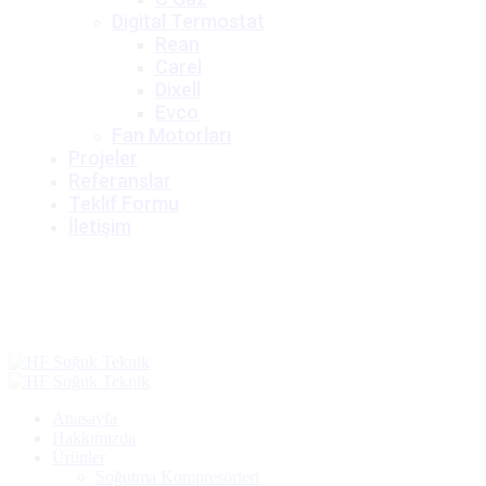
Digital Termostat
Rean
Carel
Dixell
Evco
Fan Motorları
Projeler
Referanslar
Teklif Formu
İletişim
Teklif Al
Anasayfa
Hakkımızda
Ürünler
Soğutma Kompresörleri