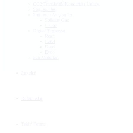
CO2 Transkritik Kondanser Ünitesi
Soğutucular
Soğutucu Akışkanlar
Solkane Gaz
C Gaz
Digital Termostat
Rean
Carel
Dixell
Evco
Fan Motorları
Projeler
Referanslar
Teklif Formu