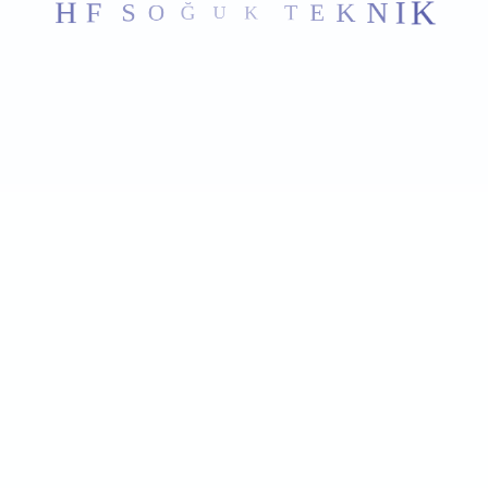
K
E
N
T
İ
K
K
U
Ğ
O
S
F
H