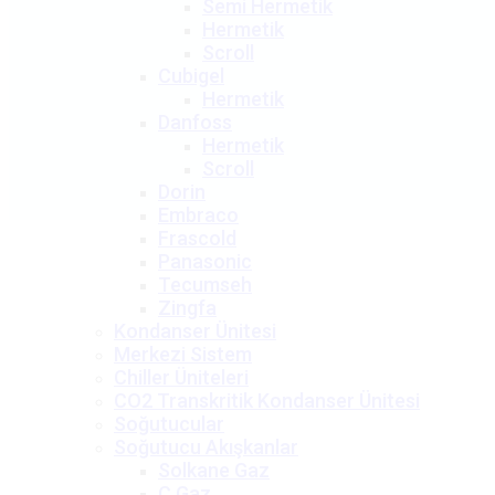
Semi Hermetik
Hermetik
Scroll
Cubigel
Hermetik
Danfoss
Hermetik
Scroll
Dorin
Embraco
Frascold
Panasonic
Tecumseh
Zingfa
Kondanser Ünitesi
Merkezi Sistem
Chiller Üniteleri
CO2 Transkritik Kondanser Ünitesi
Soğutucular
Soğutucu Akışkanlar
Solkane Gaz
C Gaz