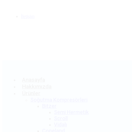
İletişim
Teklif Al
Anasayfa
Hakkımızda
Ürünler
Soğutma Kompresörleri
Bitzer
Semi Hermetik
Scroll
Vidalı
Copeland