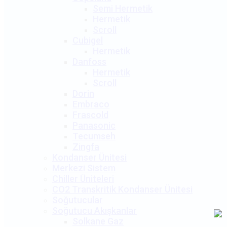
Semi Hermetik
Hermetik
Scroll
Cubigel
Hermetik
Danfoss
Hermetik
Scroll
Dorin
Embraco
Frascold
Panasonic
Tecumseh
Zingfa
Kondanser Ünitesi
Merkezi Sistem
Chiller Üniteleri
CO2 Transkritik Kondanser Ünitesi
Soğutucular
Soğutucu Akışkanlar
Solkane Gaz